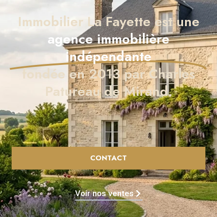
Immobilier La Fayette est une
agence immobilière
indépendante
fondée en 2013 par Charles
Patureau de Mirand.
CONTACT
Voir nos ventes