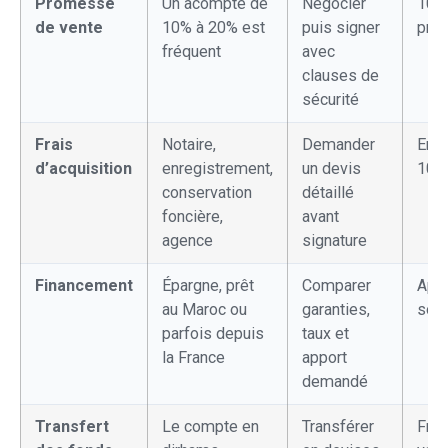
Promesse
Un acompte de
Négocier
10%
de vente
10% à 20% est
puis signer
prix
fréquent
avec
clauses de
sécurité
Frais
Notaire,
Demander
Envi
d’acquisition
enregistrement,
un devis
10%
conservation
détaillé
foncière,
avant
agence
signature
Financement
Épargne, prêt
Comparer
App
au Maroc ou
garanties,
souv
parfois depuis
taux et
la France
apport
demandé
Transfert
Le compte en
Transférer
Frai