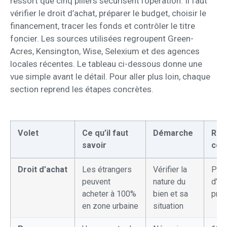
ressort que cinq piliers sécurisent l’opération. Il faut
vérifier le droit d’achat, préparer le budget, choisir le
financement, tracer les fonds et contrôler le titre
foncier. Les sources utilisées regroupent Green-
Acres, Kensington, Wise, Selexium et des agences
locales récentes. Le tableau ci-dessous donne une
vue simple avant le détail. Pour aller plus loin, chaque
section reprend les étapes concrètes.
Volet
Ce qu’il faut
Démarche
Rep
savoir
coû
Droit d’achat
Les étrangers
Vérifier la
Pas
peuvent
nature du
d’au
acheter à 100%
bien et sa
préa
en zone urbaine
situation