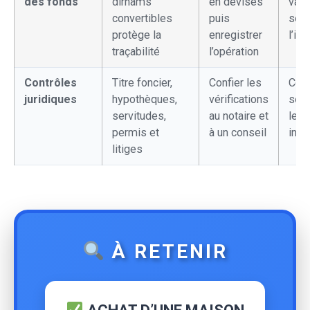
des fonds
dirhams
en devises
vari
convertibles
puis
sel
protège la
enregistrer
l’in
traçabilité
l’opération
Contrôles
Titre foncier,
Confier les
Coût
juridiques
hypothèques,
vérifications
sépa
servitudes,
au notaire et
les
permis et
à un conseil
inte
litiges
À RETENIR