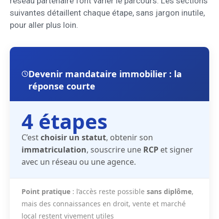
réseau partenaire font varier le parcours. Les sections
suivantes détaillent chaque étape, sans jargon inutile,
pour aller plus loin.
Devenir mandataire immobilier : la
réponse courte
4 étapes
C’est
choisir un statut
, obtenir son
immatriculation
, souscrire une
RCP
et signer
avec un réseau ou une agence.
Point pratique
: l’accès reste possible
sans diplôme
,
mais des connaissances en droit, vente et marché
local restent vivement utiles